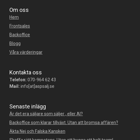
Om oss
Hem
Frontsales
Backoffice
Blogg
Våra värderingar
Kontakta oss
Telefon:
070-964 62 43
Mail:
info[at]aspsalj.se
Senaste inlägg
Är det era säljare som säljer , eller AI?
Backoffice som klarar tillväxt. Utan att bromsa affären?
Äkta Nej och Falska Kansken
Skaffa rätt kompetens. Utan att bygga ett helt team!