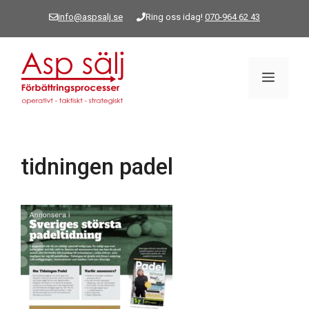
Hoppa
info@aspsalj.se
Ring oss idag!
070-964 62 43
till
innehåll
Meny
tidningen padel