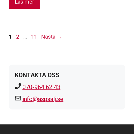
Läs mer
Sida
Sida
Sida
1
2
…
11
Nästa
→
KONTAKTA OSS
070-964 62 43
info@aspsalj.se