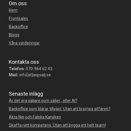
Om oss
Hem
Frontsales
Backoffice
Blogg
Våra värderingar
Kontakta oss
Telefon:
070-964 62 43
Mail:
info[at]aspsalj.se
Senaste inlägg
Är det era säljare som säljer , eller AI?
Backoffice som klarar tillväxt. Utan att bromsa affären?
Äkta Nej och Falska Kansken
Skaffa rätt kompetens. Utan att bygga ett helt team!