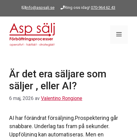
Hoppa
info@aspsalj.se
Ring oss idag!
070-964 62 43
till
innehåll
Meny
Är det era säljare som
säljer , eller AI?
6 maj, 2026
av
Valentino Rongione
AI har förändrat försäljning.Prospektering går
snabbare. Underlag tas fram på sekunder.
Uppföljning kan automatiseras. Men en