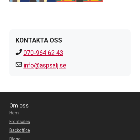
KONTAKTA OSS
070-964 62 43
info@aspsalj.se
Om oss
Hem
Frontsales
Backoffice
Blogg