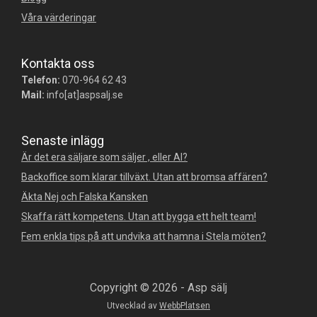
Våra värderingar
Kontakta oss
Telefon:
070-964 62 43
Mail:
info[at]aspsalj.se
Senaste inlägg
Är det era säljare som säljer , eller AI?
Backoffice som klarar tillväxt. Utan att bromsa affären?
Äkta Nej och Falska Kansken
Skaffa rätt kompetens. Utan att bygga ett helt team!
Fem enkla tips på att undvika att hamna i Stela möten?
Copyright © 2026 - Asp sälj
Utvecklad av
WebbPlatsen