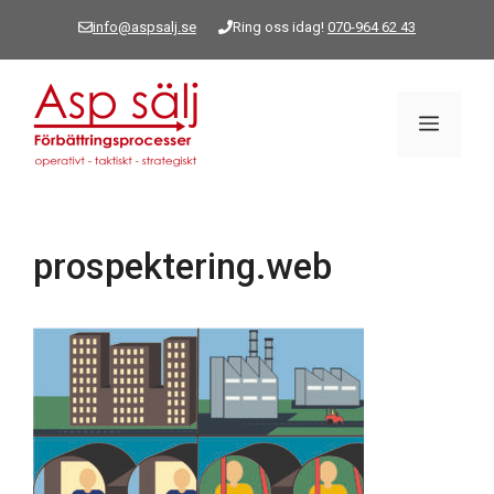
Hoppa
info@aspsalj.se
Ring oss idag!
070-964 62 43
till
innehåll
Meny
prospektering.web