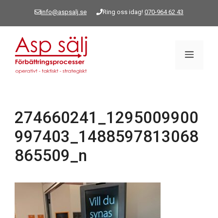
Hoppa
info@aspsalj.se
Ring oss idag!
070-964 62 43
till
innehåll
Meny
274660241_1295009900
997403_1488597813068
865509_n