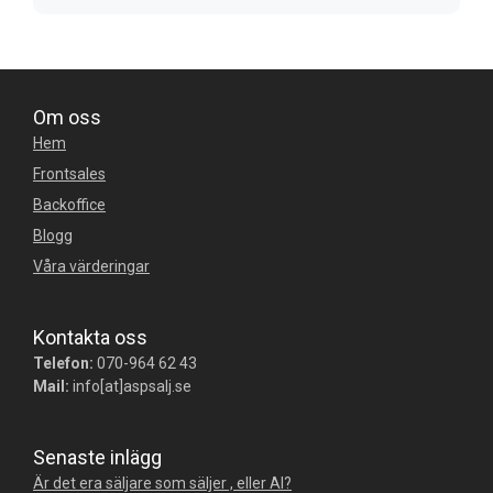
Om oss
Hem
Frontsales
Backoffice
Blogg
Våra värderingar
Kontakta oss
Telefon:
070-964 62 43
Mail:
info[at]aspsalj.se
Senaste inlägg
Är det era säljare som säljer , eller AI?