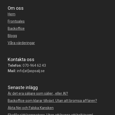
Om oss
Hem
Frontsales
Backoffice
Blogg
Våra värderingar
Kontakta oss
Telefon:
070-964 62 43
Mail:
info[at]aspsalj.se
Senaste inlägg
Är det era säljare som säljer , eller AI?
Backoffice som klarar tillväxt. Utan att bromsa affären?
Äkta Nej och Falska Kansken
Skaffa rätt kompetens. Utan att bygga ett helt team!