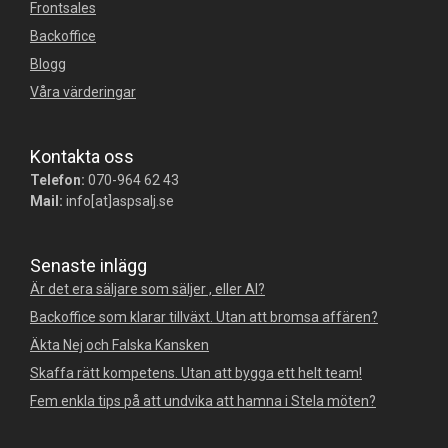
Frontsales
Backoffice
Blogg
Våra värderingar
Kontakta oss
Telefon:
070-964 62 43
Mail:
info[at]aspsalj.se
Senaste inlägg
Är det era säljare som säljer , eller AI?
Backoffice som klarar tillväxt. Utan att bromsa affären?
Äkta Nej och Falska Kansken
Skaffa rätt kompetens. Utan att bygga ett helt team!
Fem enkla tips på att undvika att hamna i Stela möten?