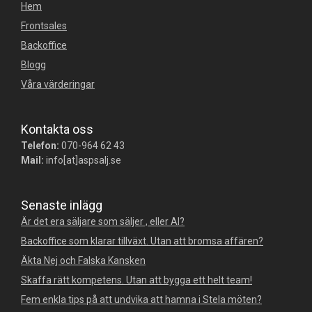
Hem
Frontsales
Backoffice
Blogg
Våra värderingar
Kontakta oss
Telefon:
070-964 62 43
Mail:
info[at]aspsalj.se
Senaste inlägg
Är det era säljare som säljer , eller AI?
Backoffice som klarar tillväxt. Utan att bromsa affären?
Äkta Nej och Falska Kansken
Skaffa rätt kompetens. Utan att bygga ett helt team!
Fem enkla tips på att undvika att hamna i Stela möten?