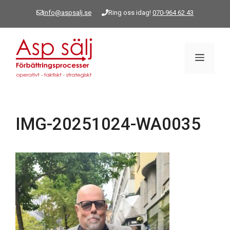
Hoppa
info@aspsalj.se
Ring oss idag!
070-964 62 43
till
innehåll
Meny
IMG-20251024-WA0035