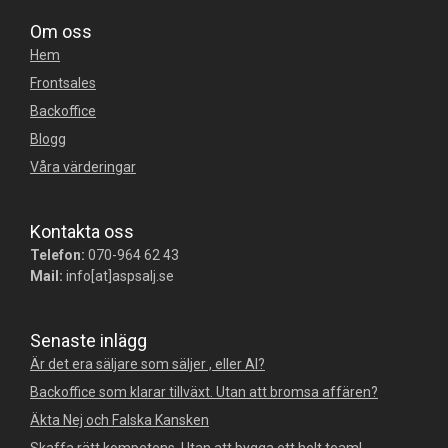
Om oss
Hem
Frontsales
Backoffice
Blogg
Våra värderingar
Kontakta oss
Telefon:
070-964 62 43
Mail:
info[at]aspsalj.se
Senaste inlägg
Är det era säljare som säljer , eller AI?
Backoffice som klarar tillväxt. Utan att bromsa affären?
Äkta Nej och Falska Kansken
Skaffa rätt kompetens. Utan att bygga ett helt team!