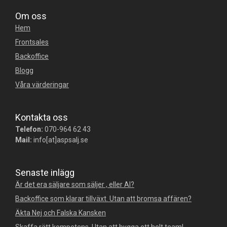
Om oss
Hem
Frontsales
Backoffice
Blogg
Våra värderingar
Kontakta oss
Telefon:
070-964 62 43
Mail:
info[at]aspsalj.se
Senaste inlägg
Är det era säljare som säljer , eller AI?
Backoffice som klarar tillväxt. Utan att bromsa affären?
Äkta Nej och Falska Kansken
Skaffa rätt kompetens. Utan att bygga ett helt team!