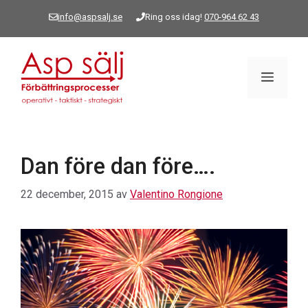
Hoppa
info@aspsalj.se
Ring oss idag!
070-964 62 43
till
innehåll
Meny
Dan före dan före….
22 december, 2015
av
Valentino Rongione