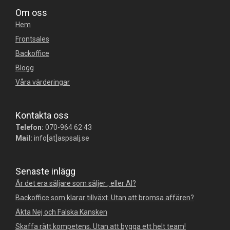
Om oss
Hem
Frontsales
Backoffice
Blogg
Våra värderingar
Kontakta oss
Telefon:
070-964 62 43
Mail:
info[at]aspsalj.se
Senaste inlägg
Är det era säljare som säljer , eller AI?
Backoffice som klarar tillväxt. Utan att bromsa affären?
Äkta Nej och Falska Kansken
Skaffa rätt kompetens. Utan att bygga ett helt team!