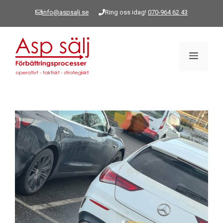
Hoppa
info@aspsalj.se
Ring oss idag!
070-964 62 43
till
innehåll
Meny