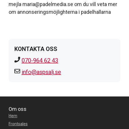
mejla maria@padelmedia.se om du vill veta mer
om annonseringsmöjlighterna i padelhallarna
KONTAKTA OSS
070-964 62 43
info@aspsalj.se
Om oss
Hem
Frontsales