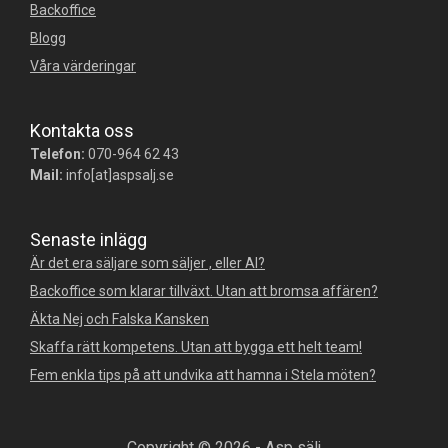
Backoffice
Blogg
Våra värderingar
Kontakta oss
Telefon:
070-964 62 43
Mail:
info[at]aspsalj.se
Senaste inlägg
Är det era säljare som säljer , eller AI?
Backoffice som klarar tillväxt. Utan att bromsa affären?
Äkta Nej och Falska Kansken
Skaffa rätt kompetens. Utan att bygga ett helt team!
Fem enkla tips på att undvika att hamna i Stela möten?
Copyright © 2026 - Asp sälj