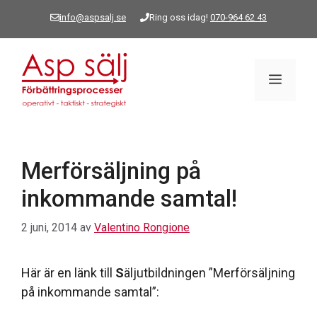
Hoppa
info@aspsalj.se
Ring oss idag!
070-964 62 43
till
innehåll
Meny
Merförsäljning på
inkommande samtal!
2 juni, 2014
av
Valentino Rongione
Här är en länk till
S
äljutbildningen ”Merförsäljning
på inkommande samtal”: