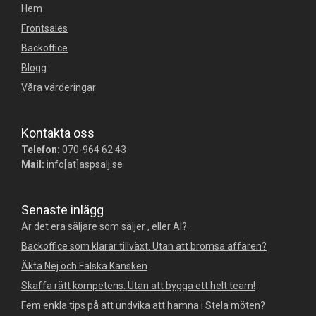
Hem
Frontsales
Backoffice
Blogg
Våra värderingar
Kontakta oss
Telefon:
070-964 62 43
Mail:
info[at]aspsalj.se
Senaste inlägg
Är det era säljare som säljer , eller AI?
Backoffice som klarar tillväxt. Utan att bromsa affären?
Äkta Nej och Falska Kansken
Skaffa rätt kompetens. Utan att bygga ett helt team!
Fem enkla tips på att undvika att hamna i Stela möten?