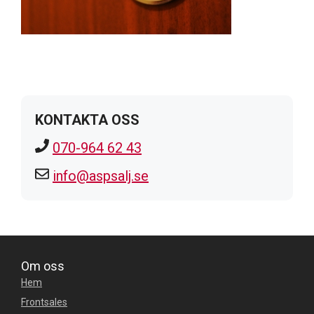
KONTAKTA OSS
070-964 62 43
info@aspsalj.se
Om oss
Hem
Frontsales