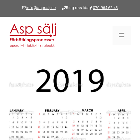
Hoppa
info@aspsalj.se
Ring oss idag!
070-964 62 43
till
innehåll
Meny