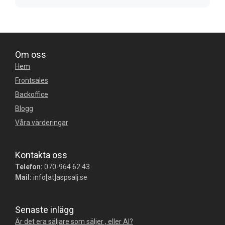
Om oss
Hem
Frontsales
Backoffice
Blogg
Våra värderingar
Kontakta oss
Telefon:
070-964 62 43
Mail:
info[at]aspsalj.se
Senaste inlägg
Är det era säljare som säljer , eller AI?