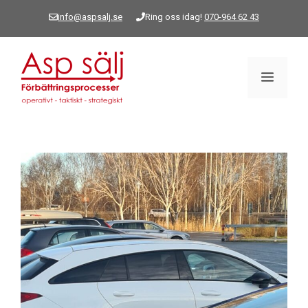
Hoppa
info@aspsalj.se
Ring oss idag!
070-964 62 43
till
innehåll
Meny