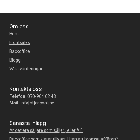
Om oss
Hem
Frontsales
Backoffice
Blogg
Våra värderingar
Kontakta oss
Telefon:
070-964 62 43
Mail:
info[at]aspsalj.se
Senaste inlägg
Är det era säljare som säljer , eller AI?
Backoffice som klarar tillväxt. Utan att bromsa affären?