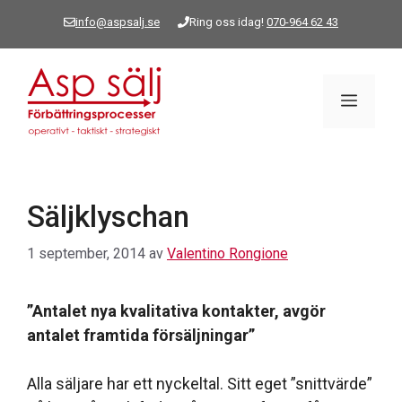
Hoppa
info@aspsalj.se
Ring oss idag!
070-964 62 43
till
innehåll
Meny
Säljklyschan
1 september, 2014
av
Valentino Rongione
”Antalet nya kvalitativa kontakter, avgör
antalet framtida försäljningar”
Alla säljare har ett nyckeltal. Sitt eget ”snittvärde”