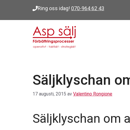
Hoppa
Ring oss idag!
070-964 62 43
till
innehåll
Säljklyschan o
17 augusti, 2015
av
Valentino Rongione
Säljklyschan om 