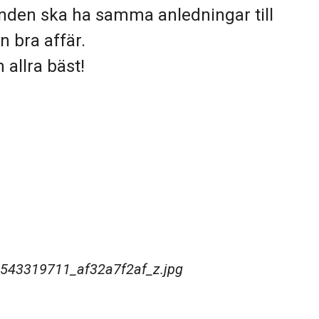
unden ska ha samma anledningar till
en bra affär.
allra bäst!
16543319711_af32a7f2af_z.jpg