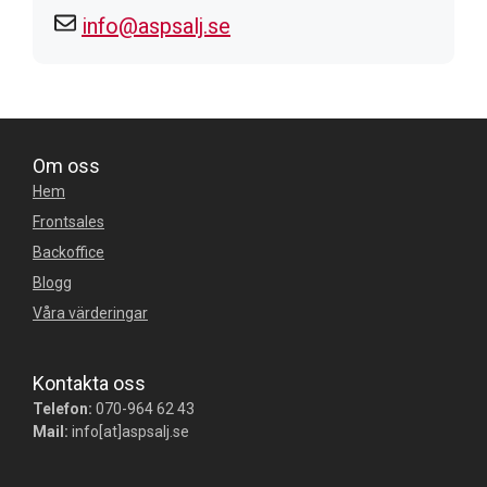
info@aspsalj.se
Om oss
Hem
Frontsales
Backoffice
Blogg
Våra värderingar
Kontakta oss
Telefon:
070-964 62 43
Mail:
info[at]aspsalj.se