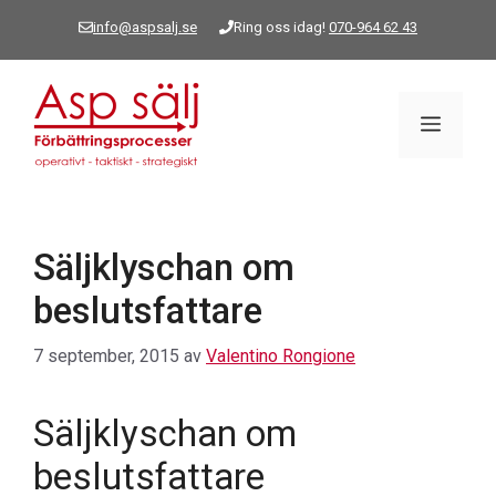
Hoppa
info@aspsalj.se
Ring oss idag!
070-964 62 43
till
innehåll
Meny
Säljklyschan om
beslutsfattare
7 september, 2015
av
Valentino Rongione
Säljklyschan om
beslutsfattare