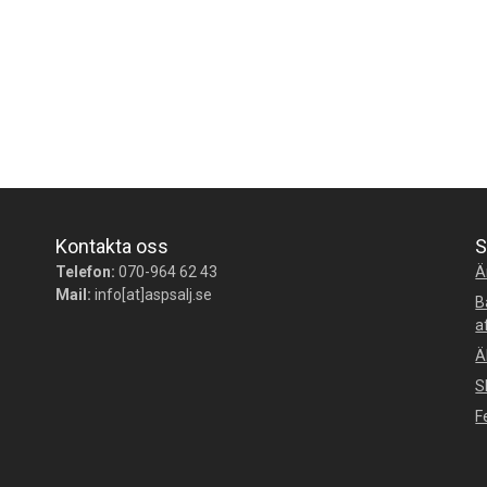
Kontakta oss
S
Telefon:
070-964 62 43
Ä
Mail:
info[at]aspsalj.se
B
a
Ä
S
F