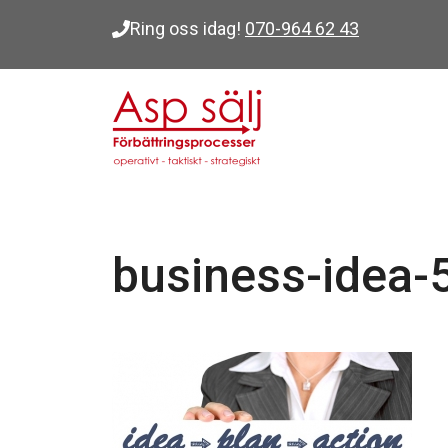
Hoppa
Ring oss idag!
070-964 62 43
till
innehåll
business-idea