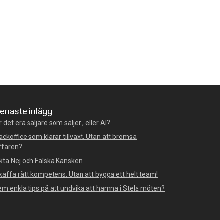
enaste inlägg
r det era säljare som säljer , eller AI?
ackoffice som klarar tillväxt. Utan att bromsa
ffären?
kta Nej och Falska Kansken
kaffa rätt kompetens. Utan att bygga ett helt team!
em enkla tips på att undvika att hamna i Stela möten?