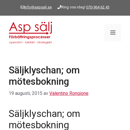
Hoppa
info@aspsalj.se
Ring oss idag!
070-964 62 43
till
innehåll
Meny
Säljklyschan; om
mötesbokning
19 augusti, 2015
av
Valentino Rongione
Säljklyschan; om
mötesbokning