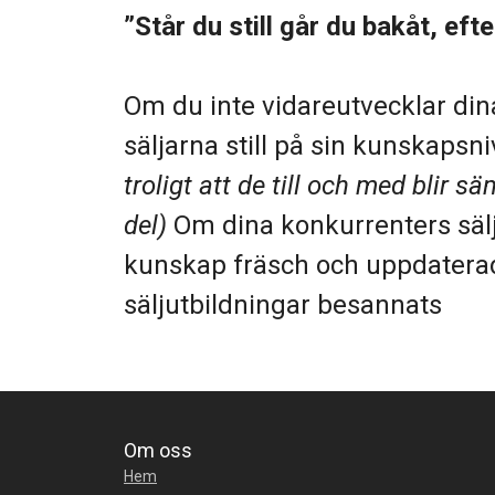
”Står du still går du bakåt, ef
Om du inte vidareutvecklar dina 
säljarna still på sin kunskapsn
troligt att de till och med blir
del)
Om dina konkurrenters sälj
kunskap fräsch och uppdaterad
säljutbildningar besannats
Om oss
Hem