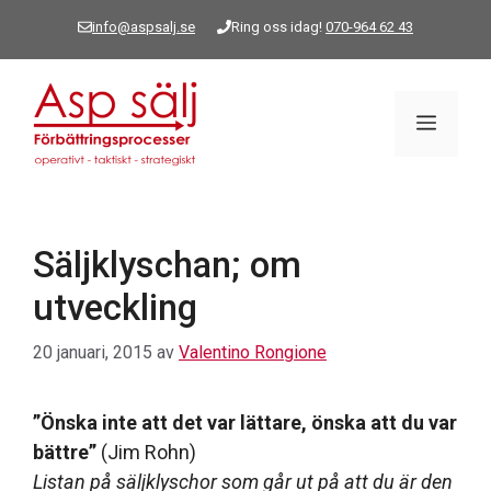
Hoppa
info@aspsalj.se
Ring oss idag!
070-964 62 43
till
innehåll
Meny
Säljklyschan; om
utveckling
20 januari, 2015
av
Valentino Rongione
”Önska inte att det var lättare, önska att du var
bättre”
(Jim Rohn)
Listan på säljklyschor som går ut på att du är den