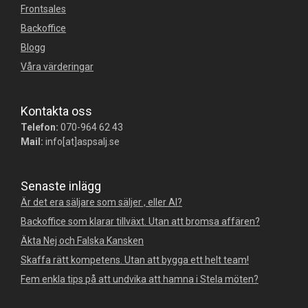
Frontsales
Backoffice
Blogg
Våra värderingar
Kontakta oss
Telefon:
070-964 62 43
Mail:
info[at]aspsalj.se
Senaste inlägg
Är det era säljare som säljer , eller AI?
Backoffice som klarar tillväxt. Utan att bromsa affären?
Äkta Nej och Falska Kansken
Skaffa rätt kompetens. Utan att bygga ett helt team!
Fem enkla tips på att undvika att hamna i Stela möten?