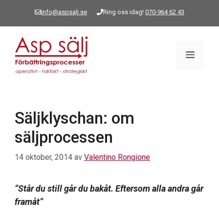
Hoppa
info@aspsalj.se
Ring oss idag!
070-964 62 43
till
innehåll
Meny
Säljklyschan: om
säljprocessen
14 oktober, 2014
av
Valentino Rongione
”Står du still går du bakåt. Eftersom alla andra går
framåt”