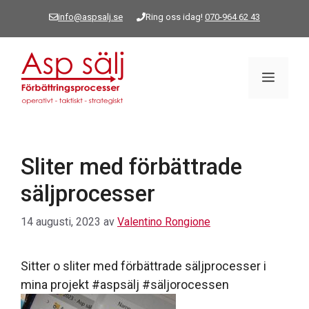
Hoppa
info@aspsalj.se
Ring oss idag!
070-964 62 43
till
innehåll
Meny
Sliter med förbättrade
säljprocesser
14 augusti, 2023
av
Valentino Rongione
Sitter o sliter med förbättrade säljprocesser i
mina projekt #aspsälj #säljorocessen