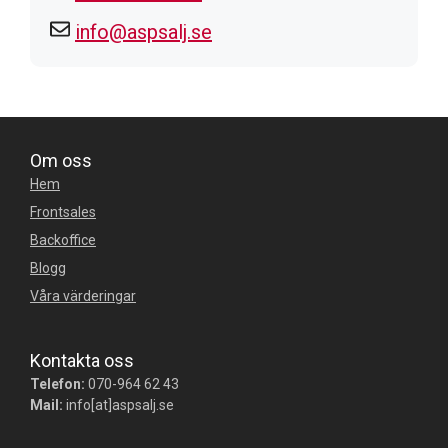
info@aspsalj.se
Om oss
Hem
Frontsales
Backoffice
Blogg
Våra värderingar
Kontakta oss
Telefon:
070-964 62 43
Mail:
info[at]aspsalj.se