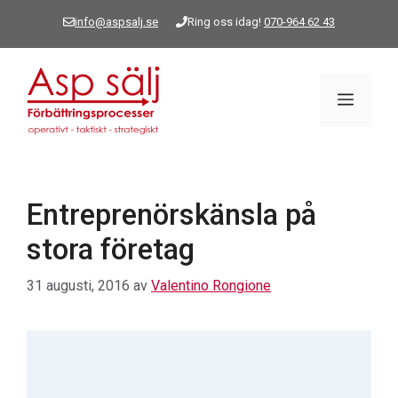
Hoppa
info@aspsalj.se
Ring oss idag!
070-964 62 43
till
innehåll
Meny
Entreprenörskänsla på
stora företag
31 augusti, 2016
av
Valentino Rongione