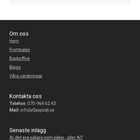
Om oss
Hem
Frontsales
Backoffice
Blogg
Våra värderingar
Kontakta oss
Telefon:
070-964 62 43
Mail:
info[at]aspsalj.se
Senaste inlägg
Är det era säljare som säljer , eller AI?