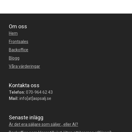
Om oss
Hem
Frontsales
Backoffice
Blogg
Våra värderingar
Kontakta oss
Telefon:
070-964 62 43
Mail:
info[at]aspsalj.se
Senaste inlägg
Är det era säljare som säljer , eller AI?