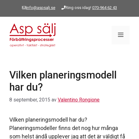
Hoppa
info@aspsalj.se
Ring oss idag!
070-964 62 43
till
innehåll
Meny
Vilken planeringsmodell
har du?
8 september, 2015
av
Valentino Rongione
Vilken planeringsmodell har du?
Planeringsmodeller finns det nog hur många
som helst ändå upplever jag att det är väldigt få