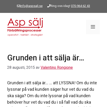
Hoppa
info@aspsalj.se
Ring oss idag!
070-964 62 43
till
innehåll
Meny
Grunden i att sälja är…
28 augusti, 2015
av
Valentino Rongione
Grunden i att sälja är… … att LYSSNA! Om du inte
lyssnar på vad kunden säger hur vet du vad du
ska säga? Om du inte lyssnar på vad kunden
behöver hur vet du vad du i så fall vad du ska