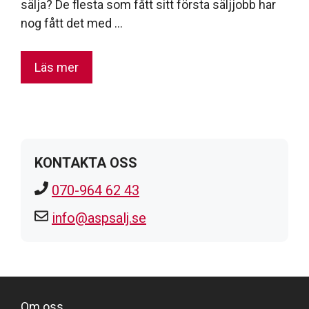
sälja? De flesta som fått sitt första säljjobb har
nog fått det med …
Läs mer
KONTAKTA OSS
070-964 62 43
info@aspsalj.se
Om oss