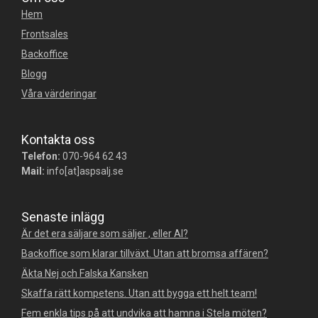
Hem
Frontsales
Backoffice
Blogg
Våra värderingar
Kontakta oss
Telefon:
070-964 62 43
Mail:
info[at]aspsalj.se
Senaste inlägg
Är det era säljare som säljer , eller AI?
Backoffice som klarar tillväxt. Utan att bromsa affären?
Äkta Nej och Falska Kansken
Skaffa rätt kompetens. Utan att bygga ett helt team!
Fem enkla tips på att undvika att hamna i Stela möten?