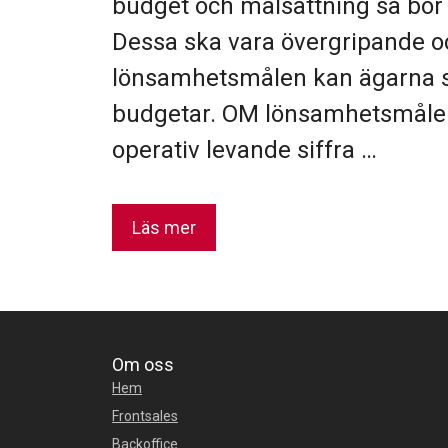
budget och målsättning så bö
Dessa ska vara övergripande o
lönsamhetsmålen kan ägarna s
budgetar. OM lönsamhetsmålen
operativ levande siffra …
Läs mer
Om oss
Hem
Frontsales
Backoffice