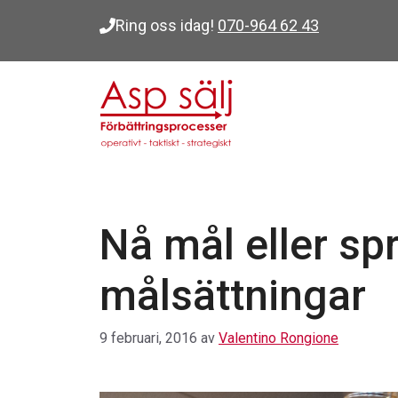
Hoppa
Ring oss idag!
070-964 62 43
till
innehåll
Nå mål eller sp
målsättningar
9 februari, 2016
av
Valentino Rongione