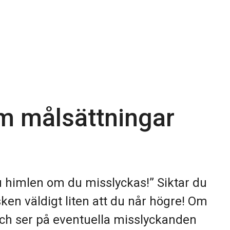
om målsättningar
du himlen om du misslyckas!” Siktar du
ken väldigt liten att du når högre! Om
och ser på eventuella misslyckanden