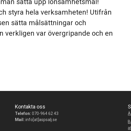
r man sätta upp lönsamhetsmål!
ch styra hela verksamheten! Utifrån
en sätta målsättningar och
 verkligen var övergripande och en
Kontakta oss
S
Telefon:
070-964 62 43
Ä
Mail:
info[at]aspsalj.se
B
a