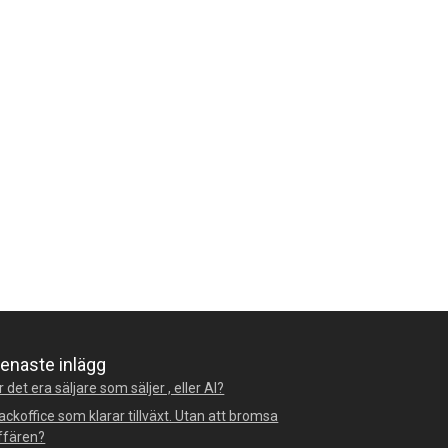
enaste inlägg
r det era säljare som säljer , eller AI?
ackoffice som klarar tillväxt. Utan att bromsa
ffären?