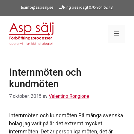
Hoppa
info@aspsalj.se
Ring oss idag!
070-964 62 43
till
innehåll
Meny
Internmöten och
kundmöten
7 oktober, 2015
av
Valentino Rongione
Internmöten och kundmöten På många svenska
bolag jag varit på är det extremt mycket
internmöten. Det är personliga möten, det är