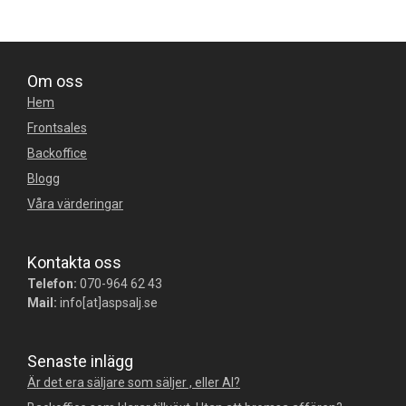
Om oss
Hem
Frontsales
Backoffice
Blogg
Våra värderingar
Kontakta oss
Telefon:
070-964 62 43
Mail:
info[at]aspsalj.se
Senaste inlägg
Är det era säljare som säljer , eller AI?