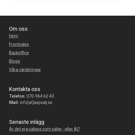
Om oss
Hem
Frontsales
Backoffice
Blogg
Våra värderingar
Kontakta oss
Telefon:
070-964 62 43
Mail:
info[at]aspsalj.se
Senaste inlägg
Är det era säljare som säljer , eller AI?