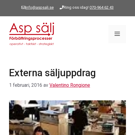
Hoppa
info@aspsalj.se
Ring oss idag!
070-964 62 43
till
innehåll
Meny
Externa säljuppdrag
1 februari, 2016
av
Valentino Rongione