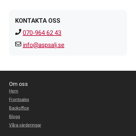
KONTAKTA OSS
070-964 62 43
info@aspsalj.se
Om oss
Hem
Frontsales
Backoffice
Blogg
Våra värderingar