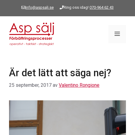
Hoppa
info@aspsalj.se
Ring oss idag!
070-964 62 43
till
innehåll
Meny
Är det lätt att säga nej?
25 september, 2017
av
Valentino Rongione