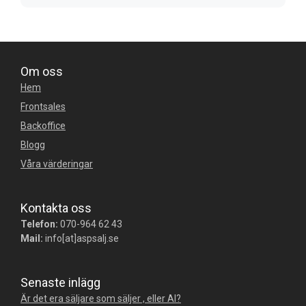
Om oss
Hem
Frontsales
Backoffice
Blogg
Våra värderingar
Kontakta oss
Telefon:
070-964 62 43
Mail:
info[at]aspsalj.se
Senaste inlägg
Är det era säljare som säljer , eller AI?