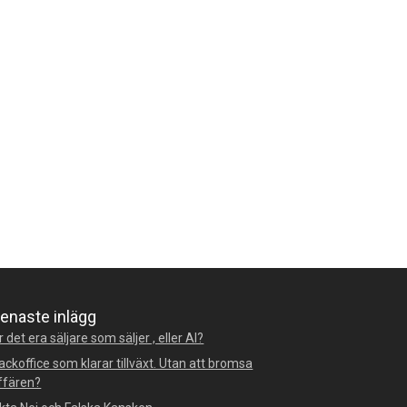
enaste inlägg
r det era säljare som säljer , eller AI?
ackoffice som klarar tillväxt. Utan att bromsa
ffären?