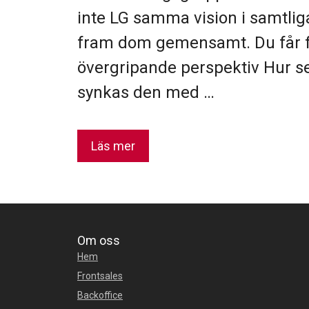
inte LG samma vision i samtliga
fram dom gemensamt. Du får fund
övergripande perspektiv Hur s
synkas den med …
Läs mer
Om oss
Hem
Frontsales
Backoffice