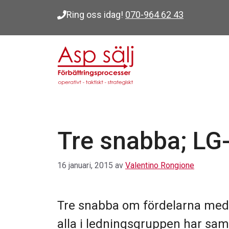
Hoppa
Ring oss idag!
070-964 62 43
till
innehåll
Tre snabba; LG-
16 januari, 2015
av
Valentino Rongione
Tre snabba om fördelarna med a
alla i ledningsgruppen har sam