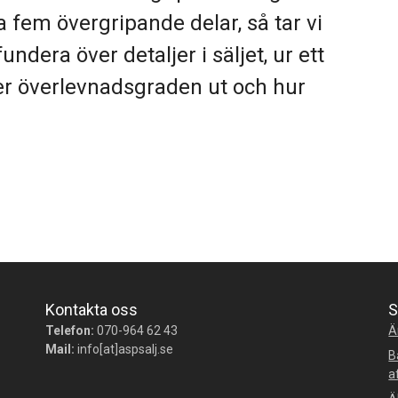
 fem övergripande delar, så tar vi
era över detaljer i säljet, ur ett
er överlevnadsgraden ut och hur
Kontakta oss
S
Telefon:
070-964 62 43
Ä
Mail:
info[at]aspsalj.se
B
a