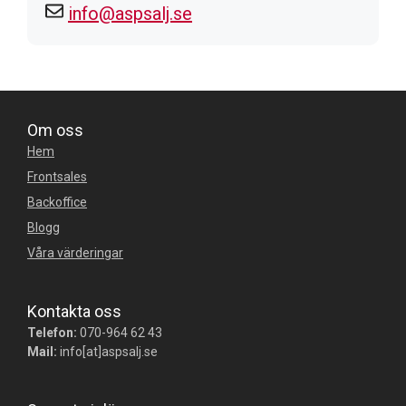
info@aspsalj.se
Om oss
Hem
Frontsales
Backoffice
Blogg
Våra värderingar
Kontakta oss
Telefon:
070-964 62 43
Mail:
info[at]aspsalj.se