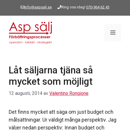
Hoppa
info@aspsalj.se
Ring oss idag!
070-964 62 43
till
innehåll
Meny
Låt säljarna tjäna så
mycket som möjligt
12 augusti, 2014
av
Valentino Rongione
Det finns mycket att säga om just budget och
målsättningar. Ur väldigt många perspektiv. Jag
väljer nedan perspektiv: Innan budget och