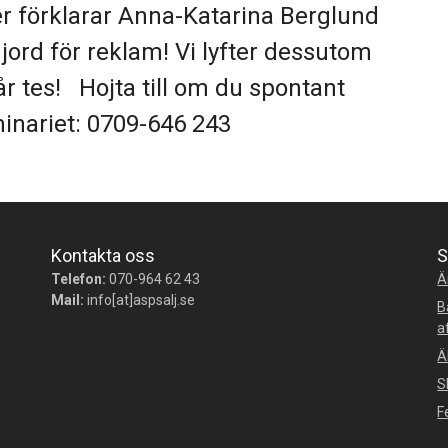
 förklarar Anna-Katarina Berglund
gjord för reklam! Vi lyfter dessutom
r tes! Hojta till om du spontant
minariet: 0709-646 243
Kontakta oss
S
Telefon:
070-964 62 43
Ä
Mail:
info[at]aspsalj.se
B
a
Ä
S
F