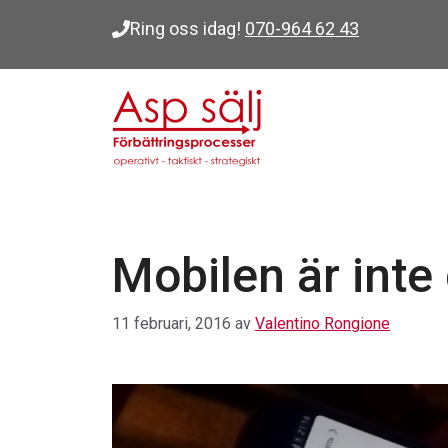
Hoppa
Ring oss idag!
070-964 62 43
till
innehåll
Mobilen är inte
11 februari, 2016
av
Valentino Rongione