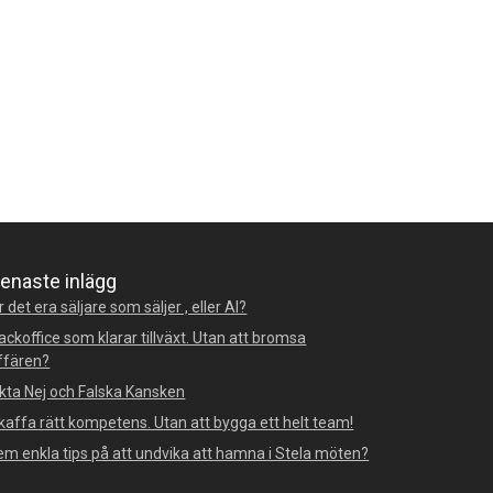
enaste inlägg
r det era säljare som säljer , eller AI?
ackoffice som klarar tillväxt. Utan att bromsa
ffären?
kta Nej och Falska Kansken
kaffa rätt kompetens. Utan att bygga ett helt team!
em enkla tips på att undvika att hamna i Stela möten?