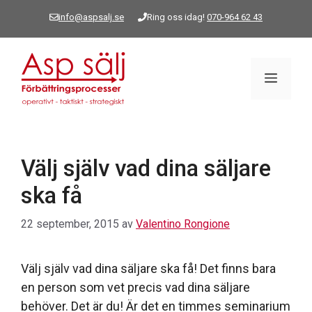
Hoppa
info@aspsalj.se
Ring oss idag!
070-964 62 43
till
innehåll
Meny
Välj själv vad dina säljare
ska få
22 september, 2015
av
Valentino Rongione
Välj själv vad dina säljare ska få! Det finns bara
en person som vet precis vad dina säljare
behöver. Det är du! Är det en timmes seminarium