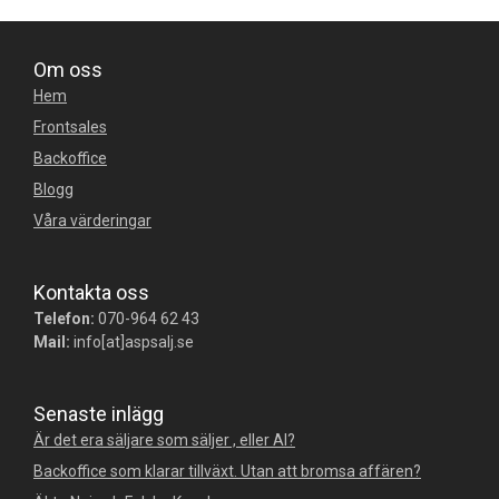
Om oss
Hem
Frontsales
Backoffice
Blogg
Våra värderingar
Kontakta oss
Telefon:
070-964 62 43
Mail:
info[at]aspsalj.se
Senaste inlägg
Är det era säljare som säljer , eller AI?
Backoffice som klarar tillväxt. Utan att bromsa affären?