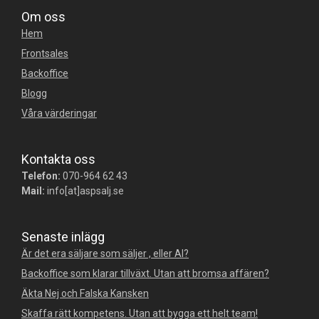
Om oss
Hem
Frontsales
Backoffice
Blogg
Våra värderingar
Kontakta oss
Telefon:
070-964 62 43
Mail:
info[at]aspsalj.se
Senaste inlägg
Är det era säljare som säljer , eller AI?
Backoffice som klarar tillväxt. Utan att bromsa affären?
Äkta Nej och Falska Kansken
Skaffa rätt kompetens. Utan att bygga ett helt team!