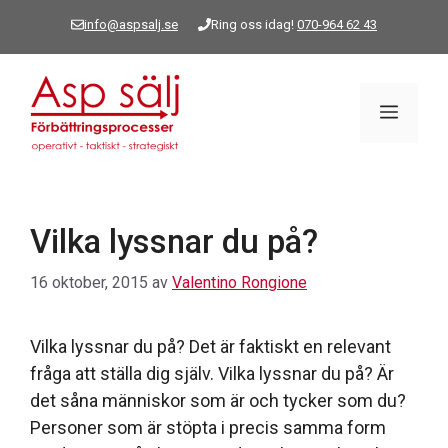
Hoppa
info@aspsalj.se
Ring oss idag!
070-964 62 43
till
innehåll
Meny
Vilka lyssnar du på?
16 oktober, 2015
av
Valentino Rongione
Vilka lyssnar du på? Det är faktiskt en relevant
fråga att ställa dig själv. Vilka lyssnar du på? Är
det såna människor som är och tycker som du?
Personer som är stöpta i precis samma form