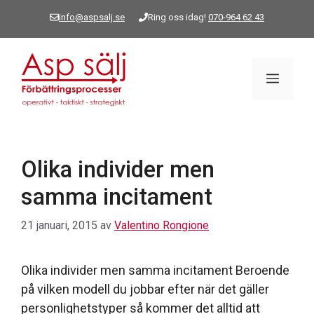
Hoppa
info@aspsalj.se
Ring oss idag!
070-964 62 43
till
innehåll
Meny
Olika individer men
samma incitament
21 januari, 2015
av
Valentino Rongione
Olika individer men samma incitament Beroende
på vilken modell du jobbar efter när det gäller
personlighetstyper så kommer det alltid att