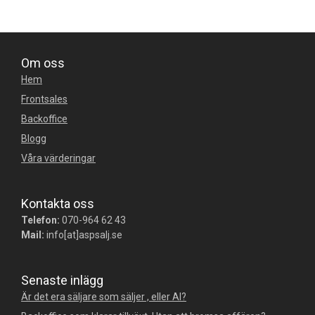
Om oss
Hem
Frontsales
Backoffice
Blogg
Våra värderingar
Kontakta oss
Telefon:
070-964 62 43
Mail:
info[at]aspsalj.se
Senaste inlägg
Är det era säljare som säljer , eller AI?