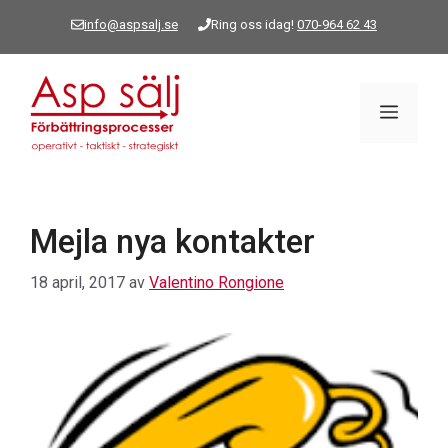
Hoppa
info@aspsalj.se
Ring oss idag!
070-964 62 43
till
innehåll
Meny
Mejla nya kontakter
18 april, 2017
av
Valentino Rongione