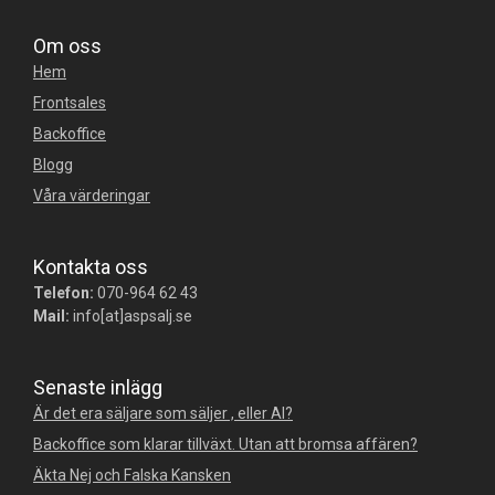
Om oss
Hem
Frontsales
Backoffice
Blogg
Våra värderingar
Kontakta oss
Telefon:
070-964 62 43
Mail:
info[at]aspsalj.se
Senaste inlägg
Är det era säljare som säljer , eller AI?
Backoffice som klarar tillväxt. Utan att bromsa affären?
Äkta Nej och Falska Kansken