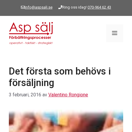
Hoppa
info@aspsalj.se
Ring oss idag!
070-964 62 43
till
innehåll
Meny
Det första som behövs i
försäljning
3 februari, 2016
av
Valentino Rongione