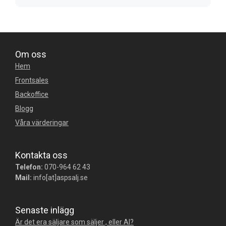
Om oss
Hem
Frontsales
Backoffice
Blogg
Våra värderingar
Kontakta oss
Telefon:
070-964 62 43
Mail:
info[at]aspsalj.se
Senaste inlägg
Är det era säljare som säljer , eller AI?