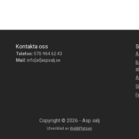
Kontakta oss
S
Telefon:
070-964 62 43
Ä
Mail:
info[at]aspsalj.se
B
a
Ä
S
F
Copyright © 2026 - Asp sälj
Utvecklad av
WebbPlatsen