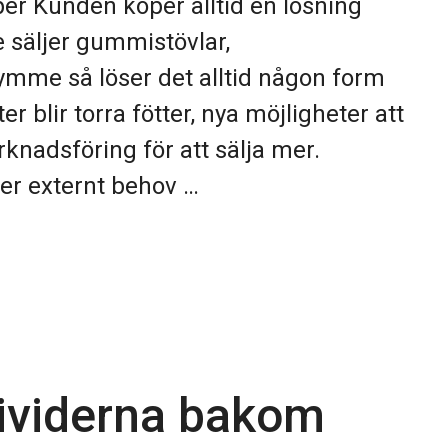
r Kunden köper alltid en lösning
e säljer gummistövlar,
ymme så löser det alltid någon form
r blir torra fötter, nya möjligheter att
rknadsföring för att sälja mer.
ler externt behov …
dividerna bakom