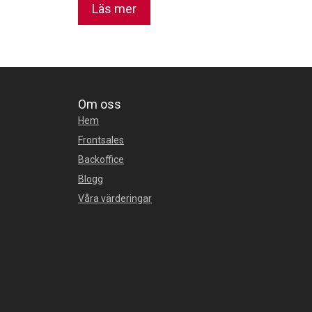
Läs mer
Om oss
Hem
Frontsales
Backoffice
Blogg
Våra värderingar