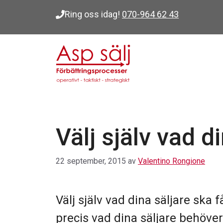
Hoppa
Ring oss idag!
070-964 62 43
till
innehåll
Välj själv vad d
22 september, 2015
av
Valentino Rongione
Välj själv vad dina säljare ska 
precis vad dina säljare behöver