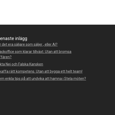
enaste inlägg
r det era säljare som säljer , eller AI?
ackoffice som klarar tillväxt. Utan att bromsa
ffären?
kta Nej och Falska Kansken
kaffa rätt kompetens. Utan att bygga ett helt team!
em enkla tips på att undvika att hamna i Stela möten?