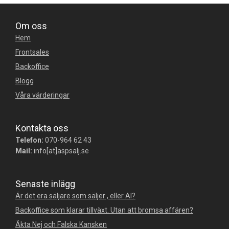
Om oss
Hem
Frontsales
Backoffice
Blogg
Våra värderingar
Kontakta oss
Telefon:
070-964 62 43
Mail:
info[at]aspsalj.se
Senaste inlägg
Är det era säljare som säljer , eller AI?
Backoffice som klarar tillväxt. Utan att bromsa affären?
Äkta Nej och Falska Kansken