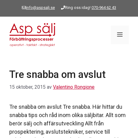
Hoppa
info@aspsalj.se
Ring oss idag!
070-964 62 43
till
innehåll
Meny
Tre snabba om avslut
15 oktober, 2015
av
Valentino Rongione
Tre snabba om avslut Tre snabba. Här hittar du
snabba tips och råd inom olika säljbitar. Allt som
berör sälj och affärsutveckling Allt från
prospektering, avslutstekniker, service till