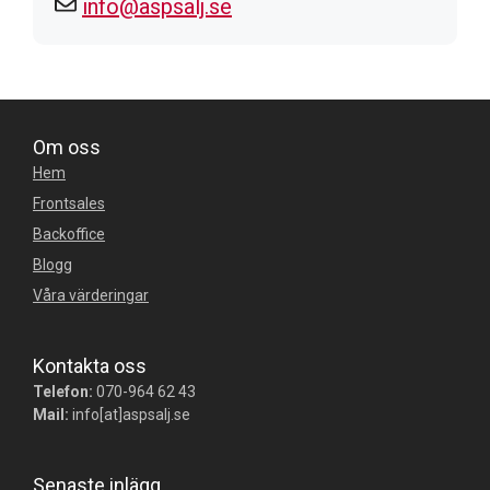
info@aspsalj.se
Om oss
Hem
Frontsales
Backoffice
Blogg
Våra värderingar
Kontakta oss
Telefon:
070-964 62 43
Mail:
info[at]aspsalj.se
Senaste inlägg