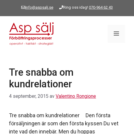
Hoppa
info@aspsalj.se
Ring oss idag!
070-964 62 43
till
innehåll
Meny
Tre snabba om
kundrelationer
4 september, 2015
av
Valentino Rongione
Tre snabba om kundrelationer Den första
försäljningen är som den första kyssen Du vet
inte vad den innebär. Men du hoppas