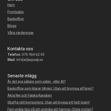
Hem
Frontsales
Backoffice
Blogg
Våra värderingar
Kontakta oss
Telefon:
070-964 62 43
Mail:
info[at]aspsalj.se
Senaste inlägg
Är det era säljare som säljer , eller AI?
Backoffice som klarar tillväxt. Utan att bromsa affären?
Äkta Nej och Falska Kansken
Skaffa rätt kompetens. Utan att bygga ett helt team!
Fem enkla tips på att undvika att hamna i Stela möten?