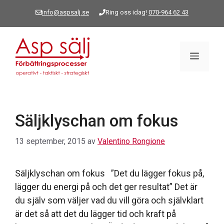
Hoppa
info@aspsalj.se
Ring oss idag!
070-964 62 43
till
innehåll
Meny
Säljklyschan om fokus
13 september, 2015
av
Valentino Rongione
Säljklyschan om fokus ”Det du lägger fokus på,
lägger du energi på och det ger resultat” Det är
du själv som väljer vad du vill göra och självklart
är det så att det du lägger tid och kraft på