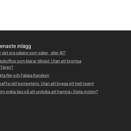
enaste inlägg
r det era säljare som säljer , eller AI?
ackoffice som klarar tillväxt. Utan att bromsa
ffären?
kta Nej och Falska Kansken
kaffa rätt kompetens. Utan att bygga ett helt team!
em enkla tips på att undvika att hamna i Stela möten?