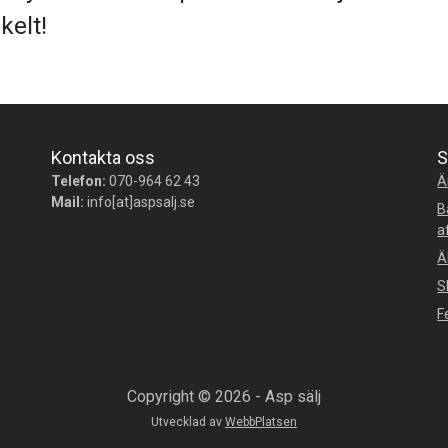
kelt!
Kontakta oss
S
Telefon:
070-964 62 43
Ä
Mail:
info[at]aspsalj.se
B
a
Ä
S
F
Copyright © 2026 - Asp sälj
Utvecklad av
WebbPlatsen