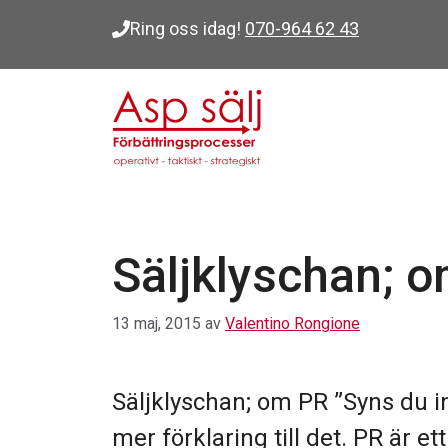
Hoppa
Ring oss idag!
070-964 62 43
till
innehåll
Säljklyschan; 
13 maj, 2015
av
Valentino Rongione
Säljklyschan; om PR ”Syns du i
mer förklaring till det. PR är e