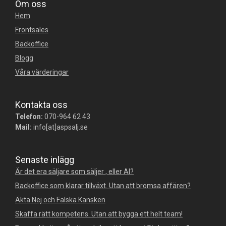
Om oss
Hem
Frontsales
Backoffice
Blogg
Våra värderingar
Kontakta oss
Telefon:
070-964 62 43
Mail:
info[at]aspsalj.se
Senaste inlägg
Är det era säljare som säljer , eller AI?
Backoffice som klarar tillväxt. Utan att bromsa affären?
Äkta Nej och Falska Kansken
Skaffa rätt kompetens. Utan att bygga ett helt team!