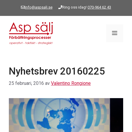
Hoppa
info@aspsalj.se
Ring oss idag!
070-964 62 43
till
innehåll
Meny
Nyhetsbrev 20160225
25 februari, 2016
av
Valentino Rongione