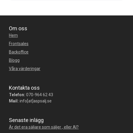
Om oss
Hem
Frontsales
Backoffice
Blogg
Våra värderingar
Kontakta oss
Telefon:
070-964 62 43
Mail:
info[at]aspsalj.se
Senaste inlägg
Är det era säljare som säljer , eller AI?