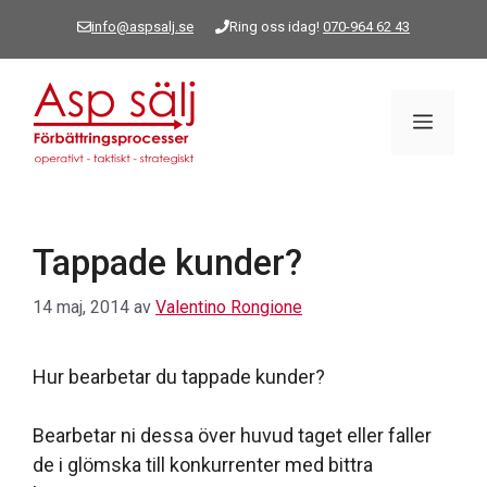
Hoppa
info@aspsalj.se
Ring oss idag!
070-964 62 43
till
innehåll
Meny
Tappade kunder?
14 maj, 2014
av
Valentino Rongione
Hur bearbetar du tappade kunder?
Bearbetar ni dessa över huvud taget eller faller
de i glömska till konkurrenter med bittra