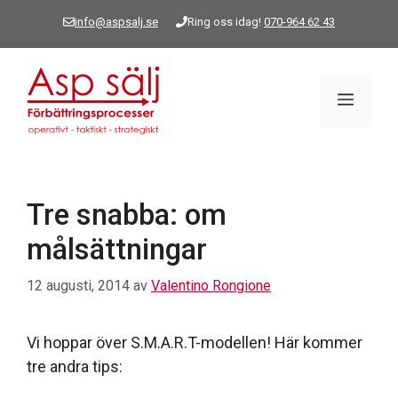
Hoppa
info@aspsalj.se
Ring oss idag!
070-964 62 43
till
innehåll
Meny
Tre snabba: om
målsättningar
12 augusti, 2014
av
Valentino Rongione
Vi hoppar över S.M.A.R.T-modellen! Här kommer
tre andra tips: