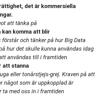
rättighet, det är kommersiella
engar.
ot att tänka på
a kan komma att blir
is förstår och tänker på hur Big Data
på hur det skulle kunna användas idag
tt användas till i framtide
n
r att stanna
uga eller tonårstjejs-grej. Kraven på att
ler något som är uppkopplad är
r ta med oss in i framtiden