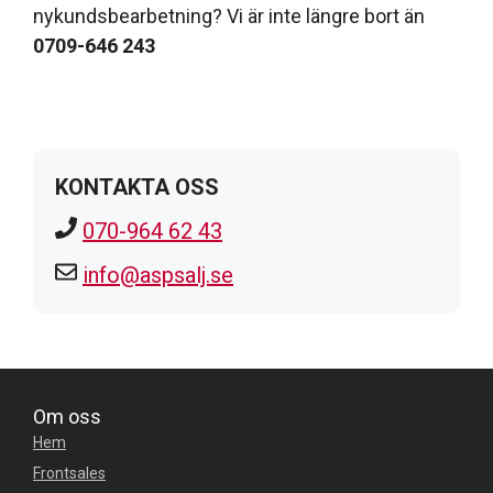
nykundsbearbetning? Vi är inte längre bort än
0709-646 243
KONTAKTA OSS
070-964 62 43
info@aspsalj.se
Om oss
Hem
Frontsales