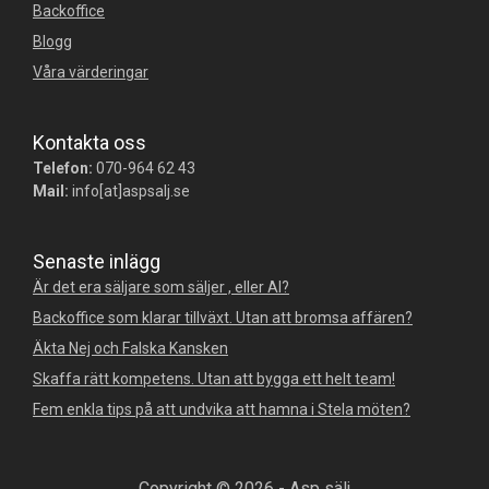
Backoffice
Blogg
Våra värderingar
Kontakta oss
Telefon:
070-964 62 43
Mail:
info[at]aspsalj.se
Senaste inlägg
Är det era säljare som säljer , eller AI?
Backoffice som klarar tillväxt. Utan att bromsa affären?
Äkta Nej och Falska Kansken
Skaffa rätt kompetens. Utan att bygga ett helt team!
Fem enkla tips på att undvika att hamna i Stela möten?
Copyright © 2026 - Asp sälj